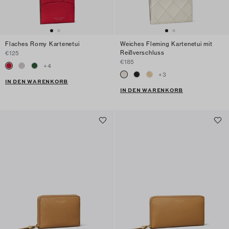
Flaches Romy Kartenetui
Weiches Fleming Kartenetui mit
Reißverschluss
€125
€185
+
4
+
3
IN DEN WARENKORB
IN DEN WARENKORB