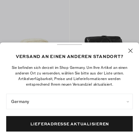
VERSAND AN EINEN ANDEREN STANDORT?
Sie befinden sich derzeit im Shop Germany. Um Ihre Artikel an einen
Ella Pouch aus Terry
Kira Geldbörse mit Rautensteppung
anderen Ort zu versenden, wählen Sie bitte aus der Liste unten.
und Kette
€160
€80
Artikelverfügbarkeit, Preise und Lieferinformationen werden
€495
entsprechend Ihrem neuen Versandziel aktualisiert.
+
6
50% Rabatt
IN DEN WARENKORB
Germany
IN DEN WARENKORB
LIEFERADRESSE AKTUALISIEREN