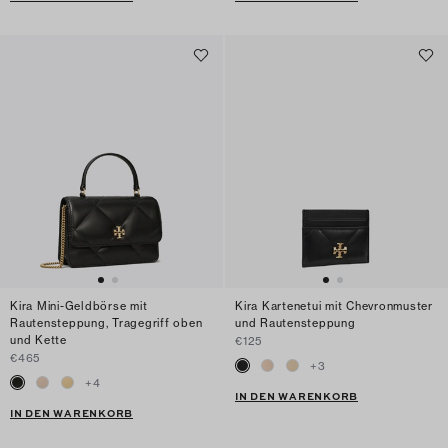
Kira Mini-Geldbörse mit
Kira Kartenetui mit Chevronmuster
Rautensteppung, Tragegriff oben
und Rautensteppung
und Kette
€125
€465
+
3
+
4
IN DEN WARENKORB
IN DEN WARENKORB