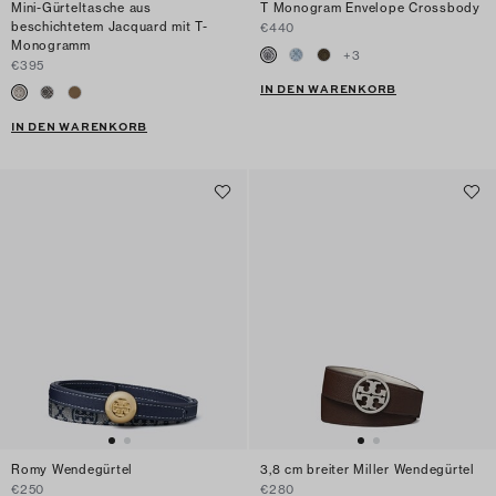
Mini-Gürteltasche aus
T Monogram Envelope Crossbody
beschichtetem Jacquard mit T-
€440
Monogramm
+
3
€395
IN DEN WARENKORB
IN DEN WARENKORB
Romy Wendegürtel
3,8 cm breiter Miller Wendegürtel
€250
€280