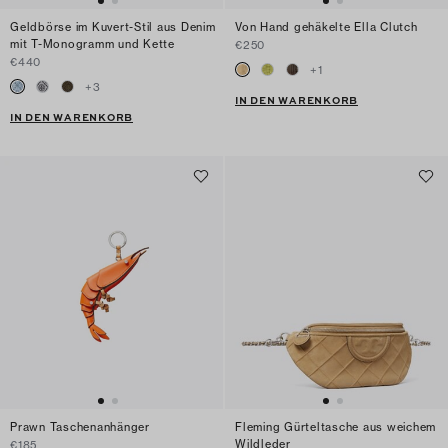
Geldbörse im Kuvert-Stil aus Denim
Von Hand gehäkelte Ella Clutch
mit T-Monogramm und Kette
€250
€440
+
1
+
3
IN DEN WARENKORB
IN DEN WARENKORB
Prawn Taschenanhänger
Fleming Gürteltasche aus weichem
Wildleder
€185