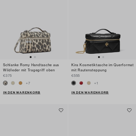
Schlanke Romy Handtasche aus
Kira Kosmetiktasche im Querformat
Wildleder mit Tragegriff oben
mit Rautensteppung
€375
€555
+
7
+
1
IN DEN WARENKORB
IN DEN WARENKORB