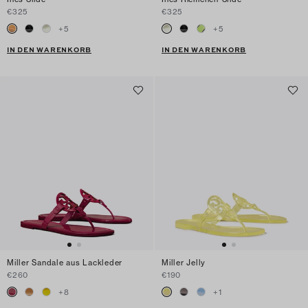
€325
€325
+
5
+
5
IN DEN WARENKORB
IN DEN WARENKORB
Miller Sandale aus Lackleder
Miller Jelly
€260
€190
+
8
+
1