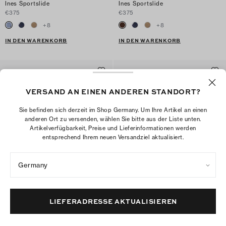
Ines Sportslide
Ines Sportslide
€375
€375
+
8
+
8
IN DEN WARENKORB
IN DEN WARENKORB
VERSAND AN EINEN ANDEREN STANDORT?
Sie befinden sich derzeit im Shop Germany. Um Ihre Artikel an einen
anderen Ort zu versenden, wählen Sie bitte aus der Liste unten.
Artikelverfügbarkeit, Preise und Lieferinformationen werden
entsprechend Ihrem neuen Versandziel aktualisiert.
Germany
Mellow Pantolette
Mellow Pantolette mit Nieten
LIEFERADRESSE AKTUALISIEREN
€375
€375
+
6
+
1