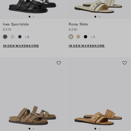
Ines Sportslide
Romy Slide
€375
€350
+
8
+
3
IN DEN WARENKORB
IN DEN WARENKORB