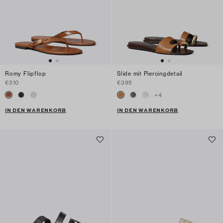
Romy Flipflop
Slide mit Piercingdetail
€310
€395
+
4
IN DEN WARENKORB
IN DEN WARENKORB