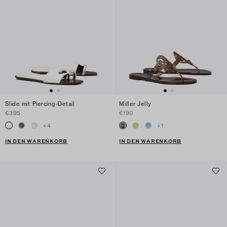
Slide mit Piercing-Detail
Miller Jelly
€395
€190
+
4
+
1
IN DEN WARENKORB
IN DEN WARENKORB