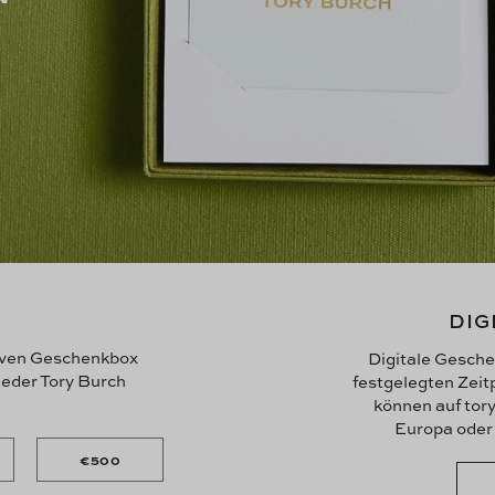
DIG
siven Geschenkbox
Digitale Gesche
 jeder Tory Burch
festgelegten Zeit
können auf tory
Europa oder 
€500