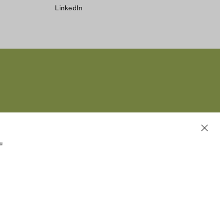
LinkedIn
u
ernehmerinnen
en.