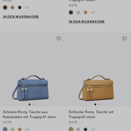
€495
€375
+
1
+
7
IN DEN WARENKORB
IN DEN WARENKORB
Schmale Romy Tasche aus
Schlanke Romy Tasche mit
Nubukleder mit Tragegriff oben
Tragegriff oben
€375
€375
+
7
+
7