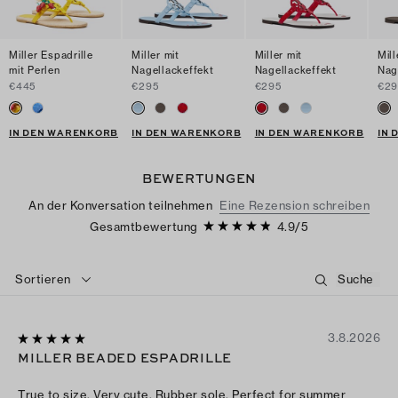
Miller Espadrille
Miller mit
Miller mit
Mill
mit Perlen
Nagellackeffekt
Nagellackeffekt
Nag
€445
€295
€295
€29
IN DEN WARENKORB
IN DEN WARENKORB
IN DEN WARENKORB
IN
BEWERTUNGEN
An der Konversation teilnehmen
Eine Rezension schreiben
Gesamtbewertung
4.9
/
5
Sortieren
3.8.2026
MILLER BEADED ESPADRILLE
True to size. Very cute. Rubber sole. Perfect for summer