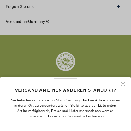
Folgen Sie uns
Instagram
Versand an:
Germany
€
Facebook
Twitter
Pinterest
Tumblr
YouTube
LinkedIn
VERSAND AN EINEN ANDEREN STANDORT?
Die Tory Burch Foundation stärkt die
Wirtschaftskraft von Frauen, indem sie
Sie befinden sich derzeit im Shop Germany. Um Ihre Artikel an einen
Unternehmerinnen dabei unterstützt, ein starkes
anderen Ort zu versenden, wählen Sie bitte aus der Liste unten.
Artikelverfügbarkeit, Preise und Lieferinformationen werden
und beständiges Unternehmen aufzubauen.
entsprechend Ihrem neuen Versandziel aktualisiert.