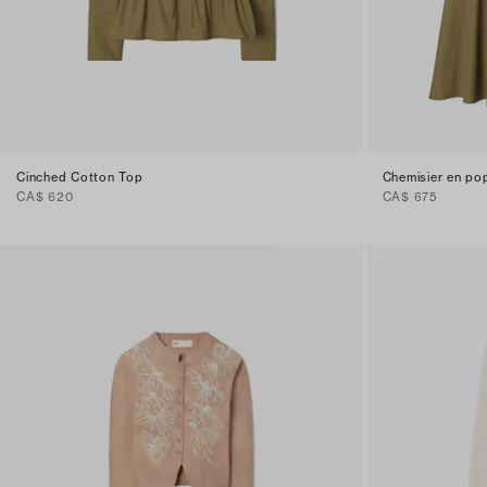
Cinched Cotton Top
Chemisier en po
CA$ 620
CA$ 675