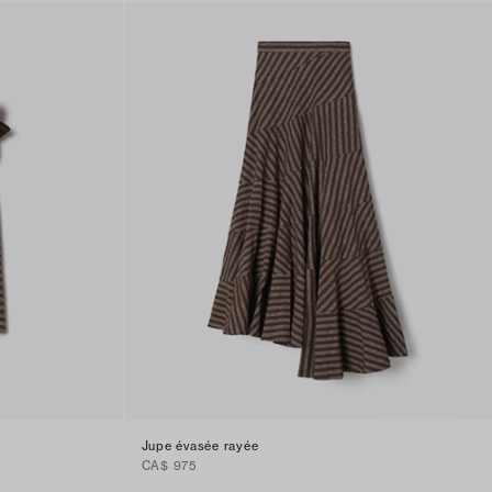
Jupe évasée rayée
CA$ 975