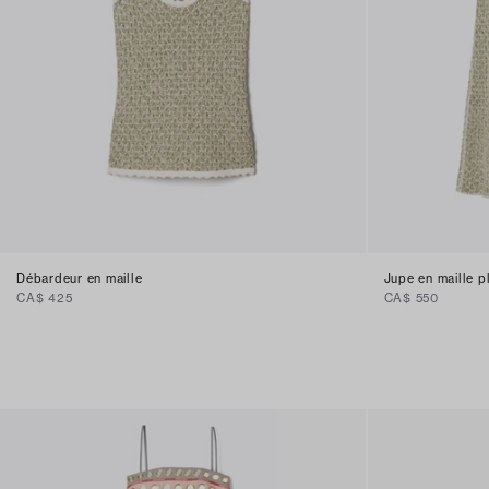
Débardeur en maille
Jupe en maille p
CA$ 425
CA$ 550