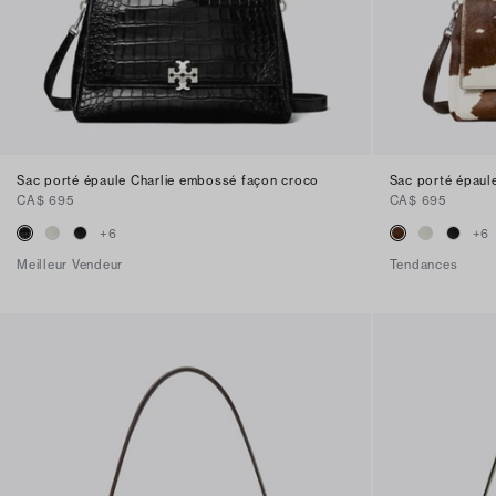
Sac porté épaule Charlie embossé façon croco
Sac porté épaule
CA$ 695
CA$ 695
+
6
+
6
Meilleur Vendeur
Tendances