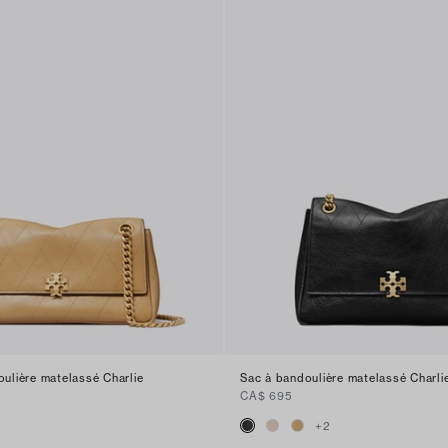
oulière matelassé Charlie
Sac à bandoulière matelassé Charli
CA$ 695
+
2