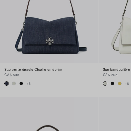
Sac porté épaule Charlie en denim
Sac bandoulière 
CA$ 595
CA$ 595
+
6
+
6