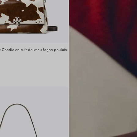
 Charlie en cuir de veau façon poulain