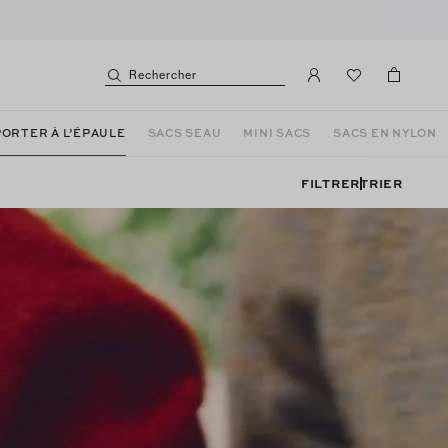
Rechercher
PORTER À L’ÉPAULE
SACS SEAU
MINI SACS
SACS EN NYLON
FILTRER
TRIER