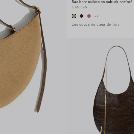
Sac bandoulière en nubuck perforé
CA$ 595
+
2
Les coups de cœur de Tory