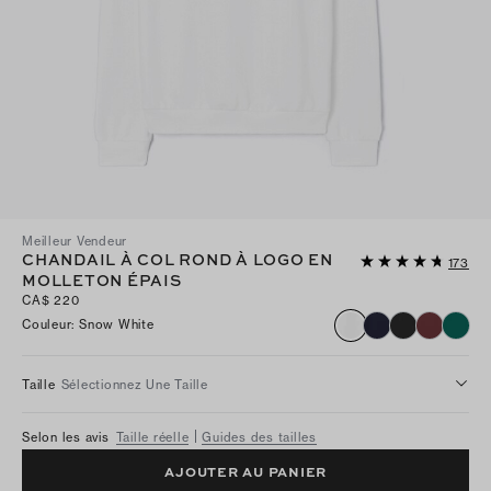
Meilleur Vendeur
CHANDAIL À COL ROND À LOGO EN
173
MOLLETON ÉPAIS
CA$ 220
Couleur
:
Snow White
Taille
Sélectionnez Une Taille
Selon les avis
Taille réelle
Guides des tailles
AJOUTER AU PANIER