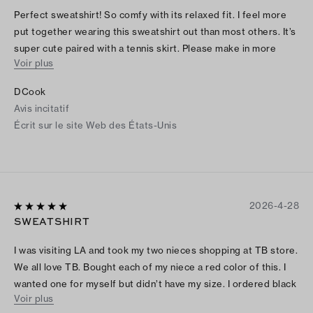
Perfect sweatshirt! So comfy with its relaxed fit. I feel more
put together wearing this sweatshirt out than most others. It’s
super cute paired with a tennis skirt. Please make in more
Voir plus
colors and restock sizes.
DCook
Avis incitatif
Écrit sur le site Web des États-Unis
2026-4-28
SWEATSHIRT
I was visiting LA and took my two nieces shopping at TB store.
We all love TB. Bought each of my niece a red color of this. I
wanted one for myself but didn’t have my size. I ordered black
Voir plus
online when I returned back home. It’s comfortable and stylish.