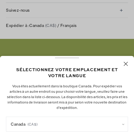
À propos de nous
Retours et échanges
Suivez-nous
Notre impact
Suivre votre commande
Instagram
Carrières
Expédier à :
Canada
(CA$)
/ Français
Expédition et livraison
TikTok
Tory Burch Foundation
Aide relative à l’accessibilité
Facebook
Tory Daily
Substack
Pinterest
YouTube
SÉLECTIONNEZ VOTRE EMPLACEMENT ET
VOTRE LANGUE
LinkedIn
Vous êtes actuellement dans la boutique Canada. Pour expédier vos
articles à un autre endroit ou pour choisir votre langue, veuillez faire une
La fondation Tory Burch renforce le pouvoir
sélection dans la liste ci-dessous. La disponibilité des articles, les prix et les
informations de livraison seront mis à jour selon votre nouvelle destination
économique des femmes en soutenant les
d’expédition.
entrepreneures qui bâtissent des entreprises
durables.
Canada
(CA$)