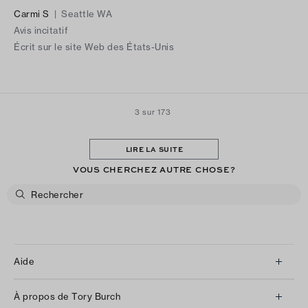
LOVE IT!
Carmi S
|
Seattle WA
Avis incitatif
Écrit sur le site Web des États-Unis
3 sur 173
LIRE LA SUITE
VOUS CHERCHEZ AUTRE CHOSE?
Aide
Service à la clientèle
À propos de Tory Burch
Communiquez avec nous