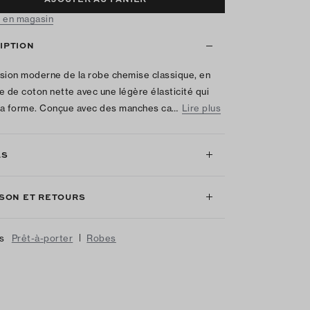
 en magasin
IPTION
sion moderne de la robe chemise classique, en
e de coton nette avec une légère élasticité qui
sa forme. Conçue avec des manches ca…
Lire plus
LS
ISON ET RETOURS
|
us
Prêt-à-porter
Robes