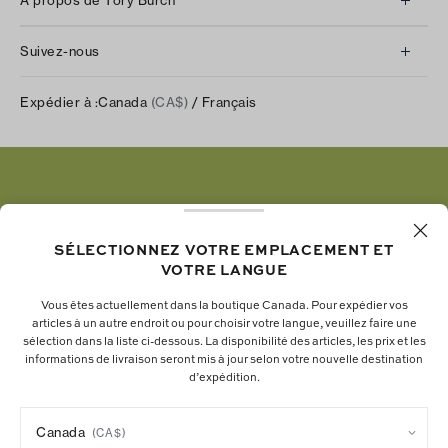
À propos de Tory Burch
Communiquez avec nous
À propos de nous
Retours et échanges
Suivez-nous
Notre impact
Suivre votre commande
Instagram
Carrières
Expédier à :
Canada
(CA$)
/ Français
Expédition et livraison
TikTok
Tory Burch Foundation
Aide relative à l’accessibilité
Facebook
Tory Daily
Substack
Pinterest
YouTube
SÉLECTIONNEZ VOTRE EMPLACEMENT ET
VOTRE LANGUE
LinkedIn
Vous êtes actuellement dans la boutique Canada. Pour expédier vos
articles à un autre endroit ou pour choisir votre langue, veuillez faire une
La fondation Tory Burch renforce le pouvoir
sélection dans la liste ci-dessous. La disponibilité des articles, les prix et les
informations de livraison seront mis à jour selon votre nouvelle destination
économique des femmes en soutenant les
d’expédition.
entrepreneures qui bâtissent des entreprises
durables.
Canada
(CA$)