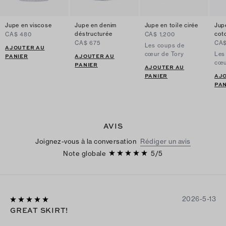
Jupe en viscose
Jupe en denim
Jupe en toile cirée
Jup
déstructurée
cot
CA$ 480
CA$ 1,200
CA$ 675
CA$
Les coups de
AJOUTER AU
cœur de Tory
Les
PANIER
AJOUTER AU
cœu
PANIER
AJOUTER AU
PANIER
AJ
PAN
AVIS
Joignez-vous à la conversation
Rédiger un avis
Note globale
5
/
5
2026-5-13
GREAT SKIRT!