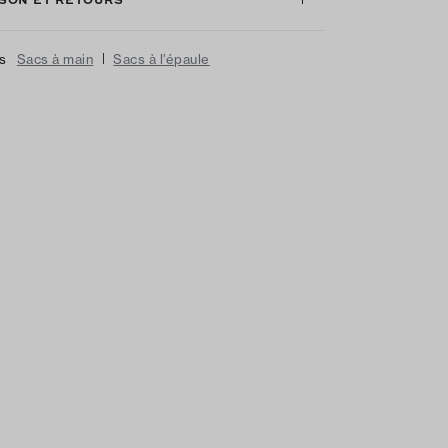
|
us
Sacs à main
Sacs à l’épaule