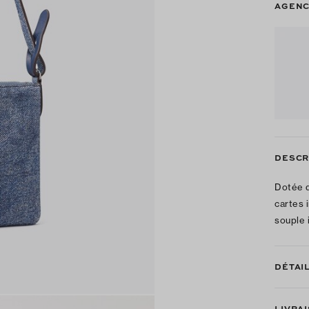
AGENC
DESCR
Dotée d
cartes 
souple 
DÉTAI
LIVRA