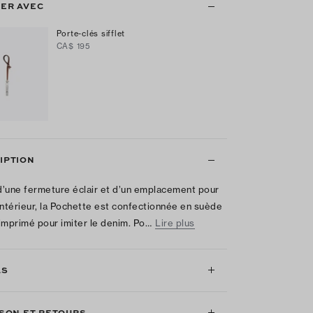
ER AVEC
Porte-clés sifflet
CA$ 195
IPTION
’une fermeture éclair et d’un emplacement pour
intérieur, la Pochette est confectionnée en suède
imprimé pour imiter le denim. Po…
Lire plus
LS
ISON ET RETOURS