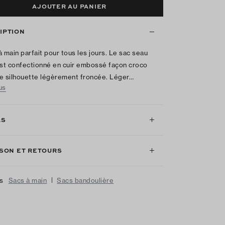
AJOUTER AU PANIER
IPTION
à main parfait pour tous les jours. Le sac seau
t confectionné en cuir embossé façon croco
e silhouette légèrement froncée. Léger…
us
LS
ISON ET RETOURS
|
us
Sacs à main
Sacs bandoulière