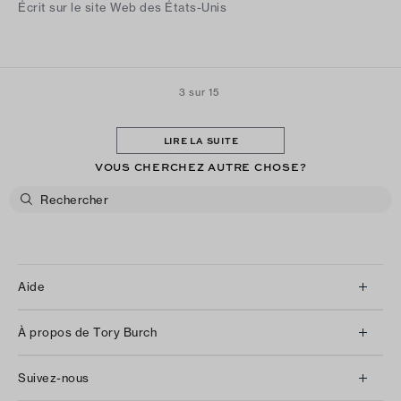
Écrit sur le site Web des États-Unis
3 sur 15
LIRE LA SUITE
VOUS CHERCHEZ AUTRE CHOSE?
Aide
Service à la clientèle
À propos de Tory Burch
Communiquez avec nous
À propos de nous
Retours et échanges
Suivez-nous
Notre impact
Suivre votre commande