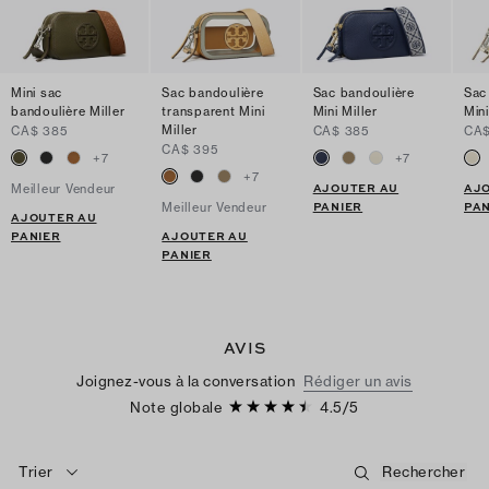
Mini sac
Sac bandoulière
Sac bandoulière
Sac
bandoulière Miller
transparent Mini
Mini Miller
Mini
Miller
CA$ 385
CA$ 385
CA$
CA$ 395
+
7
+
7
+
7
AJOUTER AU
AJ
Meilleur Vendeur
PANIER
PAN
Meilleur Vendeur
AJOUTER AU
PANIER
AJOUTER AU
PANIER
AVIS
Joignez-vous à la conversation
Rédiger un avis
Note globale
4.5
/
5
Trier