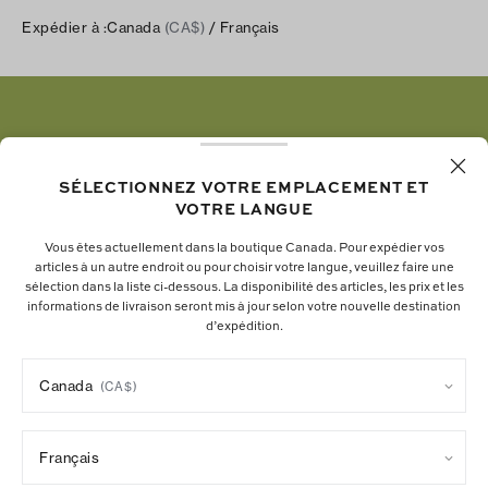
Instagram
Carrières
Expédier à :
Canada
(CA$)
/ Français
Expédition et livraison
TikTok
Tory Burch Foundation
Aide relative à l’accessibilité
Facebook
Tory Daily
Substack
Pinterest
YouTube
SÉLECTIONNEZ VOTRE EMPLACEMENT ET
VOTRE LANGUE
LinkedIn
Vous êtes actuellement dans la boutique Canada. Pour expédier vos
articles à un autre endroit ou pour choisir votre langue, veuillez faire une
La fondation Tory Burch renforce le pouvoir
sélection dans la liste ci-dessous. La disponibilité des articles, les prix et les
informations de livraison seront mis à jour selon votre nouvelle destination
économique des femmes en soutenant les
d’expédition.
entrepreneures qui bâtissent des entreprises
durables.
Canada
(CA$)
Français
Politique de confidentialité
Paramètres des témoins