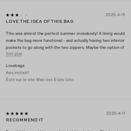
2026-4-15
LOVE THE IDEA OF THIS BAG
This was almost the perfect summer crossbody! A lining would
make the bag more functional - and actually having two interior
pockets to go along with the two zippers. Maybe the option of
Voir plus
a smaller leather strap or chain shoulder strap? Aesthetically
it's a 10 out of 10!
Lovebags
Avis incitatif
Écrit sur le site Web des États-Unis
2026-4-11
RECOMMEND IT