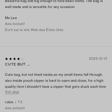
Beautiful bag and big enough to hold basic items. The bag is
well made and is versatile for any occasion.
Ms Lee
Avis incitatif
Écrit sur le site Web des États-Unis
2025-12-13
CUTE BUT ...
Cute bag, but not lined inside,so my small items fall through.
also inside pouch zipper is hard to open and close, for a high
quality item I shouldn't have a zipper that gets stuck each time
Voir plus
i use it.
robin
|
TX
Avis incitatif