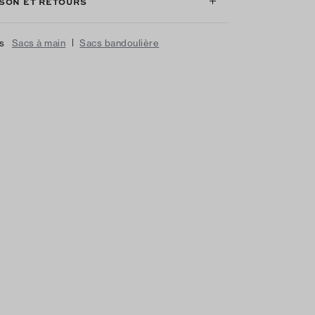
ISON ET RETOURS
|
us
Sacs à main
Sacs bandoulière