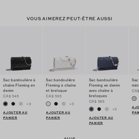
VOUS AIMEREZ PEUT-ÊTRE AUSSI
Sac bandoulière à
Sac bandoulière
Sac bandoulière
Sac
chaîne Fleming en
Fleming à chaîne
Fleming en denim
min
denim
et breloque
avec chaîne à
CA$
breloques
CA$ 545
CA$ 595
CA$ 595
+
3
+
3
AJ
+
3
AJOUTER AU
AJOUTER AU
PAN
PANIER
PANIER
AJOUTER AU
PANIER
AVIS