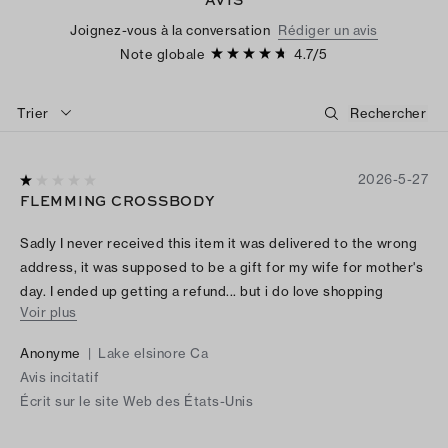
Joignez-vous à la conversation
Rédiger un avis
Note globale
4.7
/
5
Trier
2026-5-27
FLEMMING CROSSBODY
Sadly I never received this item it was delivered to the wrong
address, it was supposed to be a gift for my wife for mother's
day. I ended up getting a refund... but i do love shopping
Voir plus
instore...
Anonyme
|
Lake elsinore Ca
Avis incitatif
Écrit sur le site Web des États-Unis