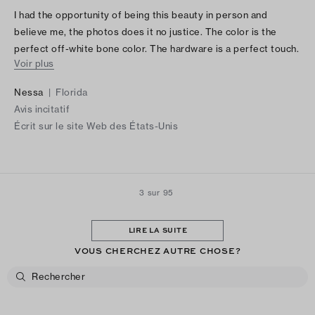
I had the opportunity of being this beauty in person and
believe me, the photos does it no justice. The color is the
perfect off-white bone color. The hardware is a perfect touch.
Voir plus
And it’s large enough to fit your phone, lippy and card holder. It
was “push” present for myself and I’m so happy.
Nessa
|
Florida
Avis incitatif
Écrit sur le site Web des États-Unis
3 sur 95
LIRE LA SUITE
VOUS CHERCHEZ AUTRE CHOSE?