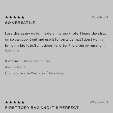
2026-5-3
SO VERSATILE
I use this as my wallet inside of my work tote. I leave the strap
on so can pop it out and use it for errands that I don’t wanna
bring my big tote.Sometimes I shorten the chain by running it
Voir plus
back-and-forth underneath the flap, to make it like a small
shoulder bag or an elbow carry. This bag is so beautiful and
Victoria
|
Chicago suburbs
elegant. And I love love love the magnetic closure clasp. That
Avis incitatif
click is everything!
Écrit sur le site Web des États-Unis
2026-4-30
FIRST TORY BAG AND IT’S PERFECT