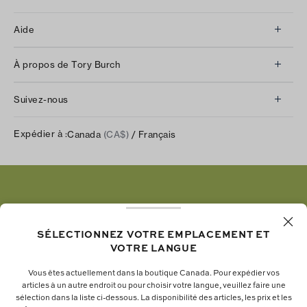
Aide
Service à la clientèle
À propos de Tory Burch
Communiquez avec nous
À propos de nous
Retours et échanges
Suivez-nous
Notre impact
Suivre votre commande
Instagram
Carrières
Expédier à :
Canada
(CA$)
/ Français
Expédition et livraison
TikTok
Tory Burch Foundation
Aide relative à l’accessibilité
Facebook
Tory Daily
Substack
Pinterest
YouTube
SÉLECTIONNEZ VOTRE EMPLACEMENT ET
VOTRE LANGUE
LinkedIn
Vous êtes actuellement dans la boutique Canada. Pour expédier vos
articles à un autre endroit ou pour choisir votre langue, veuillez faire une
La fondation Tory Burch renforce le pouvoir
sélection dans la liste ci-dessous. La disponibilité des articles, les prix et les