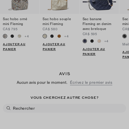
Sac hobo orné
Sac hobo souple
Sac banane
Sac
mini Fleming
mini Fleming
Fleming en denim
min
avec breloque
CA$ 795
CA$ 580
CA$
CA$ 595
+
4
+
4
+
4
AJOUTER AU
AJOUTER AU
Mei
PANIER
PANIER
AJOUTER AU
AJ
PANIER
PAN
AVIS
Aucun avis pour le moment.
Écrivez le premier avis
VOUS CHERCHEZ AUTRE CHOSE?