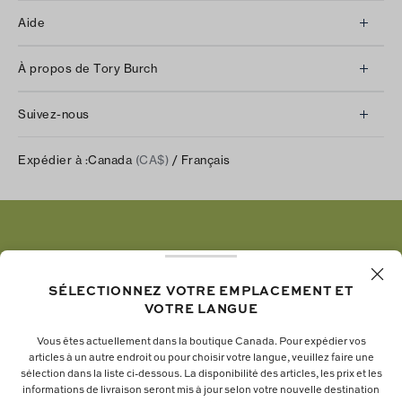
Aide
Service à la clientèle
À propos de Tory Burch
Communiquez avec nous
À propos de nous
Retours et échanges
Suivez-nous
Notre impact
Suivre votre commande
Instagram
Carrières
Expédier à :
Canada
(CA$)
/ Français
Expédition et livraison
TikTok
Tory Burch Foundation
Aide relative à l’accessibilité
Facebook
Tory Daily
Substack
Pinterest
YouTube
SÉLECTIONNEZ VOTRE EMPLACEMENT ET
VOTRE LANGUE
LinkedIn
Vous êtes actuellement dans la boutique Canada. Pour expédier vos
articles à un autre endroit ou pour choisir votre langue, veuillez faire une
La fondation Tory Burch renforce le pouvoir
sélection dans la liste ci-dessous. La disponibilité des articles, les prix et les
informations de livraison seront mis à jour selon votre nouvelle destination
économique des femmes en soutenant les