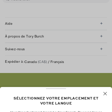
Aide
Service à la clientèle
À propos de Tory Burch
Communiquez avec nous
À propos de nous
Retours et échanges
Suivez-nous
Notre impact
Suivre votre commande
Instagram
Carrières
Expédier à :
Canada
(CA$)
/ Français
Expédition et livraison
TikTok
Tory Burch Foundation
Aide relative à l’accessibilité
Facebook
Tory Daily
Substack
Pinterest
YouTube
SÉLECTIONNEZ VOTRE EMPLACEMENT ET
VOTRE LANGUE
LinkedIn