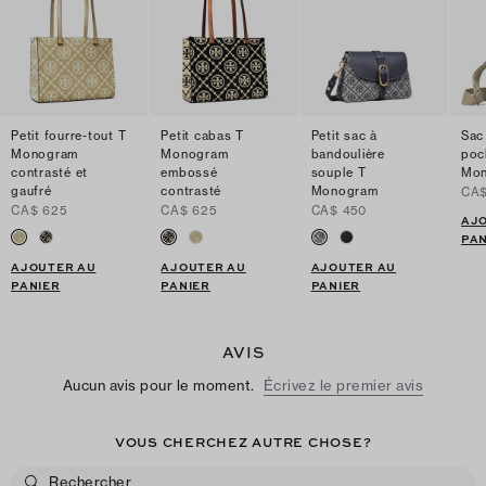
Petit fourre-tout T
Petit cabas T
Petit sac à
Sac
Monogram
Monogram
bandoulière
poc
contrasté et
embossé
souple T
Mo
gaufré
contrasté
Monogram
CA$
CA$ 625
CA$ 625
CA$ 450
AJ
PAN
AJOUTER AU
AJOUTER AU
AJOUTER AU
PANIER
PANIER
PANIER
AVIS
Aucun avis pour le moment.
Écrivez le premier avis
VOUS CHERCHEZ AUTRE CHOSE?