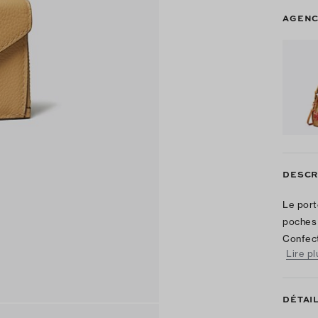
AGENC
DESCR
Le port
poches 
Confect
Lire pl
DÉTAI