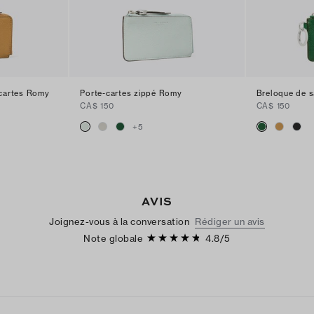
 cartes Romy
Porte-cartes zippé Romy
Breloque de s
CA$ 150
CA$ 150
+
5
AVIS
Joignez-vous à la conversation
Rédiger un avis
Note globale
4.8
/
5