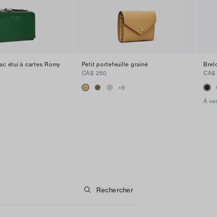
ac étui à cartes Romy
Petit portefeuille grainé
Brel
CA$ 250
CA$ 
+
5
À ven