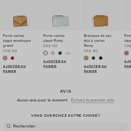
Porte-cartes
Porte-cartes
Breloque de sac
Por
zippé enveloppe
zippé Romy
étui à cartes
zip
grainé
Romy
CA$ 150
CA$
CA$ 195
CA$ 150
+
5
AJOUTER AU
AJ
AJOUTER AU
PANIER
AJOUTER AU
PAN
PANIER
PANIER
AVIS
Aucun avis pour le moment.
Écrivez le premier avis
VOUS CHERCHEZ AUTRE CHOSE?