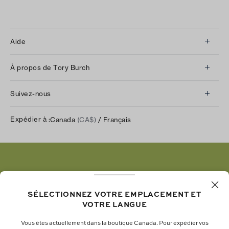
Aide
Service à la clientèle
À propos de Tory Burch
Communiquez avec nous
À propos de nous
Retours et échanges
Suivez-nous
Notre impact
Suivre votre commande
Instagram
Carrières
Expédier à :
Canada
(CA$)
/ Français
Expédition et livraison
TikTok
Tory Burch Foundation
Aide relative à l’accessibilité
Facebook
Tory Daily
Substack
Pinterest
YouTube
SÉLECTIONNEZ VOTRE EMPLACEMENT ET
VOTRE LANGUE
LinkedIn
Vous êtes actuellement dans la boutique Canada. Pour expédier vos