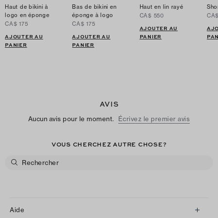
Haut de bikini à
Bas de bikini en
Haut en lin rayé
Shor
logo en éponge
éponge à logo
CA$ 550
CA$
CA$ 175
CA$ 175
AJOUTER AU
AJ
AJOUTER AU
AJOUTER AU
PANIER
PAN
PANIER
PANIER
AVIS
Aucun avis pour le moment.
Écrivez le premier avis
VOUS CHERCHEZ AUTRE CHOSE?
Aide