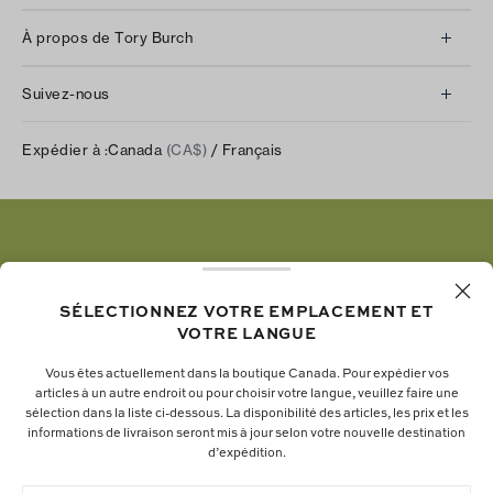
Service à la clientèle
À propos de Tory Burch
Communiquez avec nous
À propos de nous
Retours et échanges
Suivez-nous
Notre impact
Suivre votre commande
Instagram
Carrières
Expédier à :
Canada
(CA$)
/ Français
Expédition et livraison
TikTok
Tory Burch Foundation
Aide relative à l’accessibilité
Facebook
Tory Daily
Substack
Pinterest
YouTube
SÉLECTIONNEZ VOTRE EMPLACEMENT ET
VOTRE LANGUE
LinkedIn
Vous êtes actuellement dans la boutique Canada. Pour expédier vos
articles à un autre endroit ou pour choisir votre langue, veuillez faire une
La fondation Tory Burch renforce le pouvoir
sélection dans la liste ci-dessous. La disponibilité des articles, les prix et les
informations de livraison seront mis à jour selon votre nouvelle destination
économique des femmes en soutenant les
d’expédition.
entrepreneures qui bâtissent des entreprises
durables.