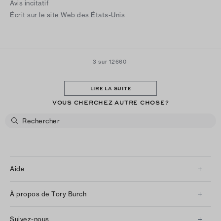
Avis incitatif
Écrit sur le site Web des États-Unis
3 sur 12660
LIRE LA SUITE
VOUS CHERCHEZ AUTRE CHOSE?
Aide
Service à la clientèle
À propos de Tory Burch
Communiquez avec nous
À propos de nous
Retours et échanges
Suivez-nous