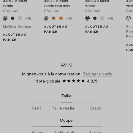
Sandale Miller
Sandale Miller
Sandale Miller
San
vernie
vernie imprimée
vernie
vern
CA$ 245
CA$ 245
CA$ 245
CA$
+
16
+
10
+
16
AJOUTER AU
AJOUTER AU
Meilleur Vendeur
Sout
PANIER
PANIER
Fe
AJOUTER AU
Ent
PANIER
AJ
PAN
AVIS
Joignez-vous à la conversation
Rédiger un avis
Note globale
4.8
/
5
Taille
Petit
Taille réelle
Grand
Coupe
Affiner
Taille réelle
Large