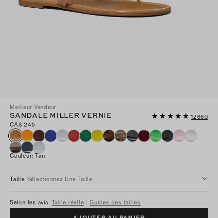
Meilleur Vendeur
SANDALE MILLER VERNIE
12660
CA$ 245
Couleur
:
Tan
Taille
Sélectionnez Une Taille
Selon les avis
Taille réelle
Guides des tailles
AJOUTER AU PANIER