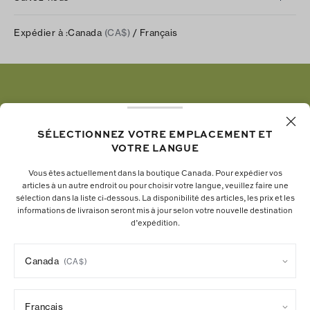
Notre impact
Suivre votre commande
Instagram
Carrières
Expédier à :
Canada
(CA$)
/ Français
Expédition et livraison
TikTok
Tory Burch Foundation
Aide relative à l’accessibilité
Facebook
Tory Daily
Substack
Pinterest
YouTube
SÉLECTIONNEZ VOTRE EMPLACEMENT ET
VOTRE LANGUE
LinkedIn
Vous êtes actuellement dans la boutique Canada. Pour expédier vos
articles à un autre endroit ou pour choisir votre langue, veuillez faire une
La fondation Tory Burch renforce le pouvoir
sélection dans la liste ci-dessous. La disponibilité des articles, les prix et les
informations de livraison seront mis à jour selon votre nouvelle destination
économique des femmes en soutenant les
d’expédition.
entrepreneures qui bâtissent des entreprises
durables.
Canada
(CA$)
Français