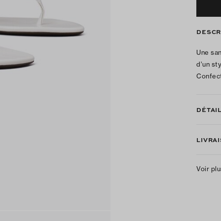
DESCR
Une san
d’un st
Confect
DÉTAI
LIVRA
Voir pl