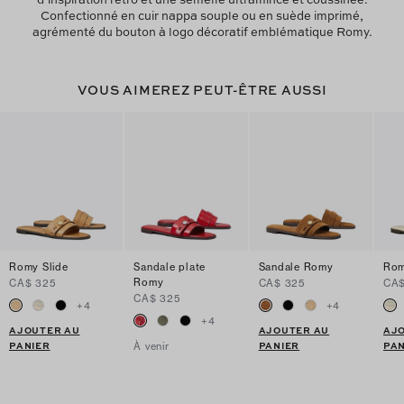
Confectionné en cuir nappa souple ou en suède imprimé,
agrémenté du bouton à logo décoratif emblématique Romy.
VOUS AIMEREZ PEUT-ÊTRE AUSSI
Romy Slide
Sandale plate
Sandale Romy
Rom
Romy
CA$ 325
CA$ 325
CA$
CA$ 325
+
4
+
4
+
4
AJOUTER AU
AJOUTER AU
AJ
PANIER
PANIER
PAN
À venir