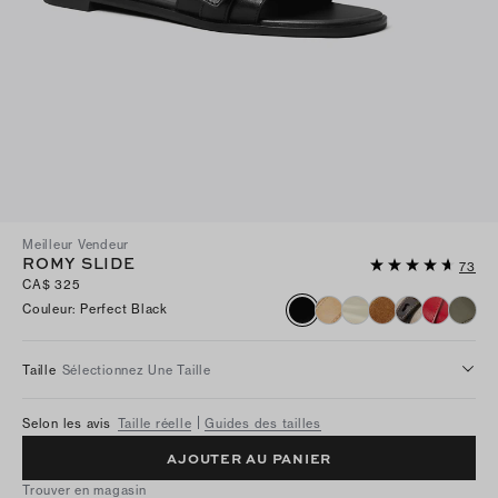
Meilleur Vendeur
ROMY SLIDE
73
CA$ 325
Couleur
:
Perfect Black
Taille
Sélectionnez Une Taille
Selon les avis
Taille réelle
Guides des tailles
AJOUTER AU PANIER
Trouver en magasin