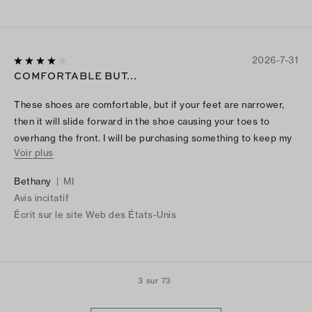
2026-7-31
COMFORTABLE BUT...
These shoes are comfortable, but if your feet are narrower,
then it will slide forward in the shoe causing your toes to
overhang the front. I will be purchasing something to keep my
Voir plus
foot from sliding forward. Other than that the shoe is super
cute and trendy!
Bethany
|
MI
Avis incitatif
Écrit sur le site Web des États-Unis
3 sur 73