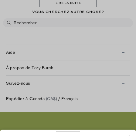
LIRE LA SUITE
VOUS CHERCHEZ AUTRE CHOSE?
Aide
Service à la clientèle
À propos de Tory Burch
Communiquez avec nous
À propos de nous
Retours et échanges
Suivez-nous
Notre impact
Suivre votre commande
Instagram
Carrières
Expédier à :
Canada
(CA$)
/ Français
Expédition et livraison
TikTok
Tory Burch Foundation
Aide relative à l’accessibilité
Facebook
Tory Daily
Substack
Pinterest