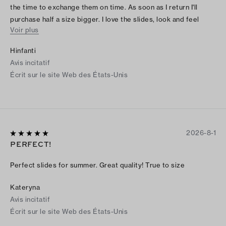
the time to exchange them on time. As soon as I return I'll
purchase half a size bigger. I love the slides, look and feel
Voir plus
amazing.
Hinfanti
Avis incitatif
Écrit sur le site Web des États-Unis
2026-8-1
PERFECT!
Perfect slides for summer. Great quality! True to size
Kateryna
Avis incitatif
Écrit sur le site Web des États-Unis