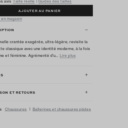
es avis
Taille réelle
Guides des tailles
AJOUTER AU PANIER
 en magasin
IPTION
elle crantée exagérée, ultra-légère, revisite la
tte classique avec une identité moderne, à la fois
ne et féminine. Agrémenté d'u…
Lire plus
LS
ISON ET RETOURS
|
us
Chaussures
Ballerines et chaussures plates