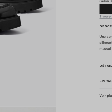
Selon l
Trouver
DESCR
Une sem
silhoue
masculi
DÉTAI
LIVRA
Voir pl