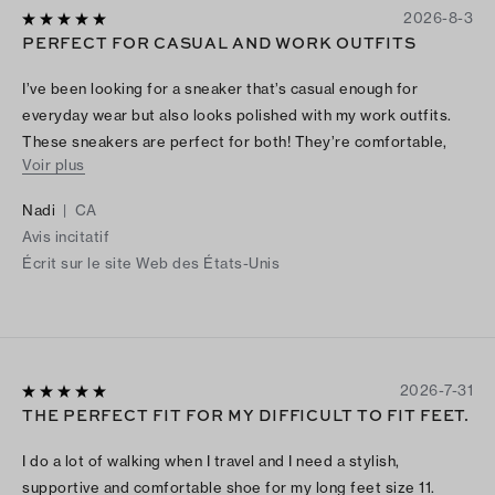
2026-8-3
PERFECT FOR CASUAL AND WORK OUTFITS
I’ve been looking for a sneaker that’s casual enough for
everyday wear but also looks polished with my work outfits.
These sneakers are perfect for both! They’re comfortable,
Voir plus
stylish, and easy to dress up or down.
Nadi
|
CA
Avis incitatif
Écrit sur le site Web des États-Unis
2026-7-31
THE PERFECT FIT FOR MY DIFFICULT TO FIT FEET.
I do a lot of walking when I travel and I need a stylish,
supportive and comfortable shoe for my long feet size 11.