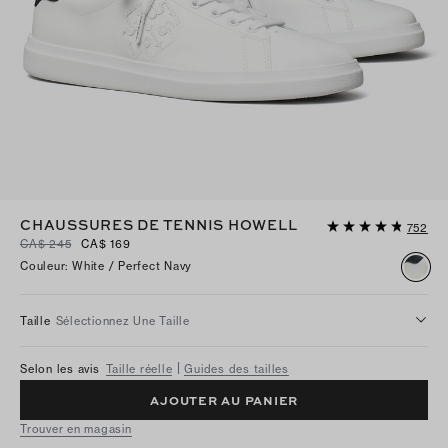
CHAUSSURES DE TENNIS HOWELL
752
CA$ 245
CA$ 169
Couleur
:
White / Perfect Navy
Taille
Sélectionnez Une Taille
Selon les avis
Taille réelle
Guides des tailles
AJOUTER AU PANIER
Trouver en magasin