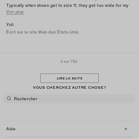
Typically when shoes get to size 11, they get too wide for my
Voir plus
feet, but these fit perfectly. I also have a problem with the toe
box not being tall enough with this style of shoe, but these
Yoli
shoes don’t smash my toes down. I wear them every day and
Écrit sur le site Web des États-Unis
they are easy to dress up or down.
3 sur 752
LIRE LA SUITE
VOUS CHERCHEZ AUTRE CHOSE?
Aide