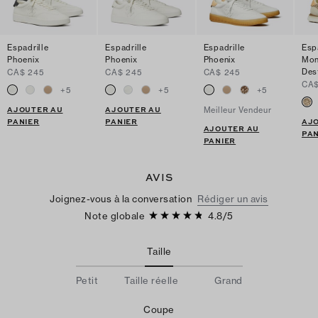
Espadrille
Espadrille
Espadrille
Esp
Phoenix
Phoenix
Phoenix
Mo
Des
CA$ 245
CA$ 245
CA$ 245
CA$
+
5
+
5
+
5
AJOUTER AU
AJOUTER AU
Meilleur Vendeur
PANIER
PANIER
AJ
AJOUTER AU
PAN
PANIER
AVIS
Joignez-vous à la conversation
Rédiger un avis
Note globale
4.8
/
5
Taille
Petit
Taille réelle
Grand
Coupe