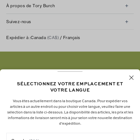
Service à la clientèle
À propos de Tory Burch
Communiquez avec nous
À propos de nous
Retours et échanges
Suivez-nous
Notre impact
Suivre votre commande
Instagram
Carrières
Expédier à :
Canada
(CA$)
/ Français
Expédition et livraison
TikTok
Tory Burch Foundation
Aide relative à l’accessibilité
Facebook
Tory Daily
Substack
Pinterest
YouTube
SÉLECTIONNEZ VOTRE EMPLACEMENT ET
VOTRE LANGUE
LinkedIn
Vous êtes actuellement dans la boutique Canada. Pour expédier vos
articles à un autre endroit ou pour choisir votre langue, veuillez faire une
La fondation Tory Burch renforce le pouvoir
sélection dans la liste ci-dessous. La disponibilité des articles, les prix et les
informations de livraison seront mis à jour selon votre nouvelle destination
économique des femmes en soutenant les
d’expédition.
entrepreneures qui bâtissent des entreprises
durables.