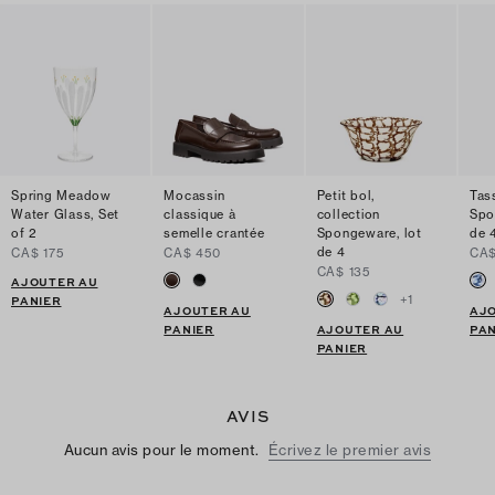
Spring Meadow
Mocassin
Petit bol,
Tas
Water Glass, Set
classique à
collection
Spo
of 2
semelle crantée
Spongeware, lot
de 
de 4
CA$ 175
CA$ 450
CA$
CA$ 135
AJOUTER AU
+
1
PANIER
AJOUTER AU
AJ
PANIER
AJOUTER AU
PAN
PANIER
AVIS
Aucun avis pour le moment.
Écrivez le premier avis