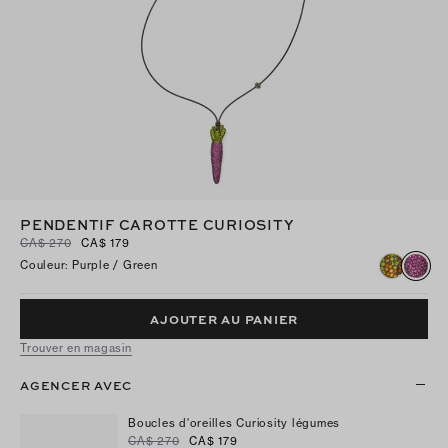
PENDENTIF CAROTTE CURIOSITY
CA$ 270
CA$ 179
Couleur
:
Purple / Green
AJOUTER AU PANIER
Trouver en magasin
AGENCER AVEC
Boucles d'oreilles Curiosity légumes
CA$ 270
CA$ 179