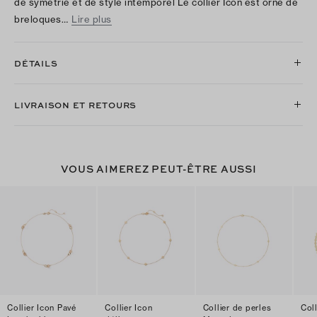
de symétrie et de style intemporel Le collier Icon est orné de
breloques…
Lire plus
DÉTAILS
LIVRAISON ET RETOURS
VOUS AIMEREZ PEUT-ÊTRE AUSSI
Collier Icon Pavé
Collier Icon
Collier de perles
Coll