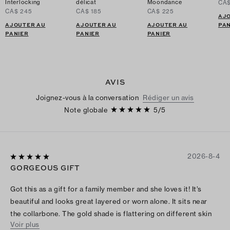
Interlocking
délicat
Moondance
CA$
CA$ 245
CA$ 185
CA$ 225
AJ
AJOUTER AU
AJOUTER AU
AJOUTER AU
PAN
PANIER
PANIER
PANIER
AVIS
Joignez-vous à la conversation
Rédiger un avis
Note globale
5
/
5
2026-8-4
GORGEOUS GIFT
Got this as a gift for a family member and she loves it! It’s
beautiful and looks great layered or worn alone. It sits near
the collarbone. The gold shade is flattering on different skin
Voir plus
tones.