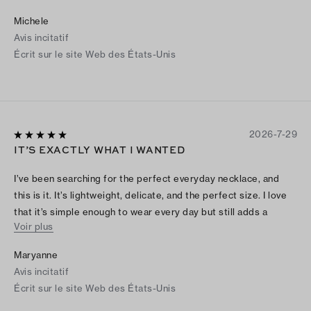
Michele
Avis incitatif
Écrit sur le site Web des États-Unis
2026-7-29
IT’S EXACTLY WHAT I WANTED
I’ve been searching for the perfect everyday necklace, and
this is it. It’s lightweight, delicate, and the perfect size. I love
that it’s simple enough to wear every day but still adds a
Voir plus
pretty touch to any outfit. It goes with everything, and I
honestly forget I’m even wearing it because it’s so
Maryanne
comfortable. I’m so happy with this purchase!
Avis incitatif
Écrit sur le site Web des États-Unis