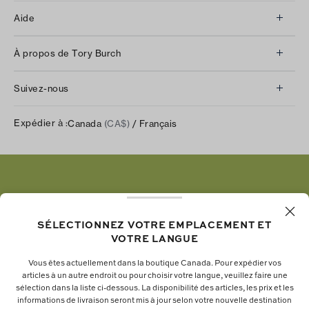
Aide
Service à la clientèle
À propos de Tory Burch
Communiquez avec nous
À propos de nous
Retours et échanges
Suivez-nous
Notre impact
Suivre votre commande
Instagram
Carrières
Expédier à :
Canada
(CA$)
/ Français
Expédition et livraison
TikTok
Tory Burch Foundation
Aide relative à l’accessibilité
Facebook
Tory Daily
Substack
Pinterest
YouTube
SÉLECTIONNEZ VOTRE EMPLACEMENT ET
VOTRE LANGUE
LinkedIn
Vous êtes actuellement dans la boutique Canada. Pour expédier vos
articles à un autre endroit ou pour choisir votre langue, veuillez faire une
La fondation Tory Burch renforce le pouvoir
sélection dans la liste ci-dessous. La disponibilité des articles, les prix et les
informations de livraison seront mis à jour selon votre nouvelle destination
économique des femmes en soutenant les