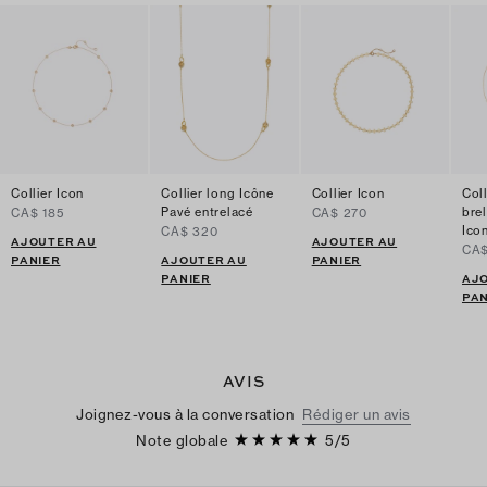
Collier Icon
Collier long Icône
Collier Icon
Coll
Pavé entrelacé
bre
CA$ 185
CA$ 270
Ico
CA$ 320
AJOUTER AU
AJOUTER AU
CA$
PANIER
AJOUTER AU
PANIER
PANIER
AJ
PAN
AVIS
Joignez-vous à la conversation
Rédiger un avis
Note globale
5
/
5