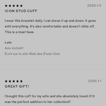
2026-1-5
ICON STUD CUFF
I wear this bracelet daily. I can dress it up and down. It goes
with everything. It’s also comfortable and doesn’t slide off.
This is a must have.
Lele
Avis incitatif
Écrit sur le site Web des États-Unis
2026-1-1
GREAT GIFT!
I bought this cuff for my wife and she absolutely loved it! It
was the perfect addition to her collection!!