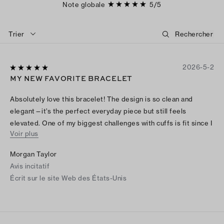
Note globale
5
/
5
Trier
2026-5-2
MY NEW FAVORITE BRACELET
Absolutely love this bracelet! The design is so clean and
elegant—it’s the perfect everyday piece but still feels
elevated. One of my biggest challenges with cuffs is fit since I
Voir plus
have smaller wrists, but this one is perfect. It sits comfortably
without sliding around or feeling too tight, which is rare to find.
Morgan Taylor
The quality feels amazing, and it pairs effortlessly with
Avis incitatif
everything I wear. I’ve already gotten so many compliments on
Écrit sur le site Web des États-Unis
it. Highly recommend if you’re looking for something timeless
that actually works for smaller wrists!