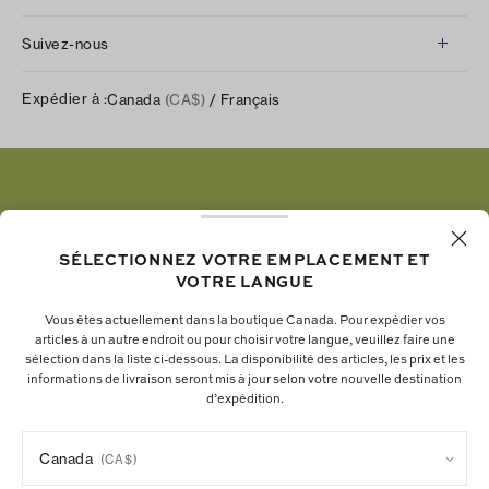
Communiquez avec nous
À propos de nous
Retours et échanges
Suivez-nous
Notre impact
Suivre votre commande
Instagram
Carrières
Expédier à :
Canada
(CA$)
/ Français
Expédition et livraison
TikTok
Tory Burch Foundation
Aide relative à l’accessibilité
Facebook
Tory Daily
Substack
Pinterest
YouTube
SÉLECTIONNEZ VOTRE EMPLACEMENT ET
VOTRE LANGUE
LinkedIn
Vous êtes actuellement dans la boutique Canada. Pour expédier vos
articles à un autre endroit ou pour choisir votre langue, veuillez faire une
La fondation Tory Burch renforce le pouvoir
sélection dans la liste ci-dessous. La disponibilité des articles, les prix et les
informations de livraison seront mis à jour selon votre nouvelle destination
économique des femmes en soutenant les
d’expédition.
entrepreneures qui bâtissent des entreprises
durables.
Canada
(CA$)