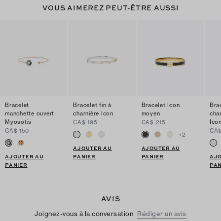
VOUS AIMEREZ PEUT-ÊTRE AUSSI
Bracelet
Bracelet fin à
Bracelet Icon
Bra
manchette ouvert
charnière Icon
moyen
cha
Myosotis
Ico
CA$ 195
CA$ 215
CA$ 150
CA$
+
2
AJOUTER AU
AJOUTER AU
AJOUTER AU
PANIER
PANIER
AJ
PANIER
PAN
AVIS
Joignez-vous à la conversation
Rédiger un avis