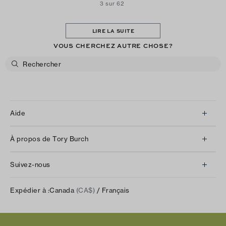
3 sur 62
LIRE LA SUITE
VOUS CHERCHEZ AUTRE CHOSE?
Aide
Service à la clientèle
À propos de Tory Burch
Communiquez avec nous
À propos de nous
Retours et échanges
Suivez-nous
Notre impact
Suivre votre commande
Instagram
Carrières
Expédier à :
Canada
(CA$)
/ Français
Expédition et livraison
TikTok
Tory Burch Foundation
Aide relative à l’accessibilité
Facebook
Tory Daily