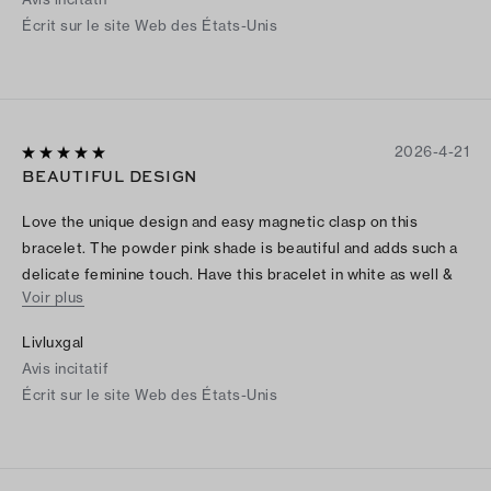
Écrit sur le site Web des États-Unis
2026-4-21
BEAUTIFUL DESIGN
Love the unique design and easy magnetic clasp on this
bracelet. The powder pink shade is beautiful and adds such a
delicate feminine touch. Have this bracelet in white as well &
Voir plus
love to pair them both with my thin gold Tory Burch Bracelet.
Livluxgal
Avis incitatif
Écrit sur le site Web des États-Unis