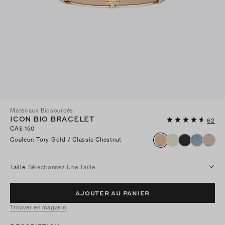
Matériaux Biosourcés
ICON BIO BRACELET
62
CA$ 150
Couleur
:
Tory Gold / Classic Chestnut
Taille
Sélectionnez Une Taille
AJOUTER AU PANIER
Trouver en magasin