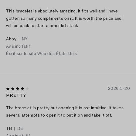
This bracelet is absolutely amazing. It fits well and l have
gotten so many compliments on it. It is worth the price and l
will be back to start a bracelet stack
Abby
|
NY
Avis incitatif
Écrit sur le site Web des États-Unis
2026-5-20
PRETTY
The bracelet is pretty but opening it is not intuitive. It takes
several attempts to open it to put it on and take it off.
TB
|
DE
Avis incitatif