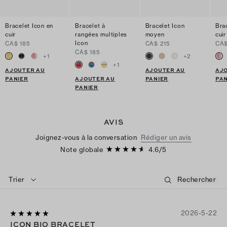
Bracelet Icon en
Bracelet à
Bracelet Icon
Bra
cuir
rangées multiples
moyen
cuir
Icon
CA$ 185
CA$ 215
CA$
CA$ 185
+
1
+
2
+
1
AJOUTER AU
AJOUTER AU
AJ
PANIER
AJOUTER AU
PANIER
PAN
PANIER
AVIS
Joignez-vous à la conversation
Rédiger un avis
Note globale
4.6
/
5
Trier
2026-5-22
ICON BIO BRACELET