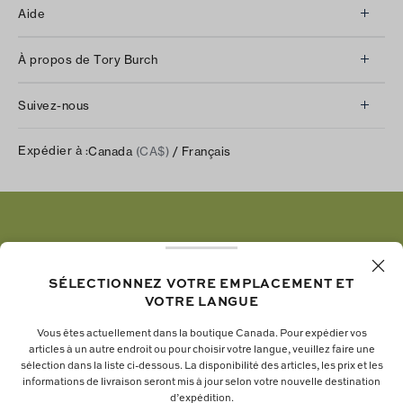
Aide
Service à la clientèle
À propos de Tory Burch
Communiquez avec nous
À propos de nous
Retours et échanges
Suivez-nous
Notre impact
Suivre votre commande
Instagram
Carrières
Expédier à :
Canada
(CA$)
/ Français
Expédition et livraison
TikTok
Tory Burch Foundation
Aide relative à l’accessibilité
Facebook
Tory Daily
Substack
Pinterest
YouTube
SÉLECTIONNEZ VOTRE EMPLACEMENT ET
VOTRE LANGUE
LinkedIn
Vous êtes actuellement dans la boutique Canada. Pour expédier vos
articles à un autre endroit ou pour choisir votre langue, veuillez faire une
La fondation Tory Burch renforce le pouvoir
sélection dans la liste ci-dessous. La disponibilité des articles, les prix et les
informations de livraison seront mis à jour selon votre nouvelle destination
économique des femmes en soutenant les
d’expédition.