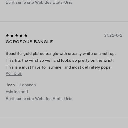
Écrit sur le site Web des États-Unis
2022-8-2
GORGEOUS BANGLE
Beautiful gold plated bangle with creamy white enamel top.
This fits the wrist so well and looks so pretty on the wrist!
This is a must have for summer and most definitely pops
Voir plus
against sun kissed summer skin!
Joan
|
Lebanon
Avis incitatif
Écrit sur le site Web des États-Unis