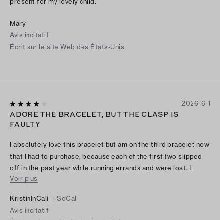
present for my lovely child.
Mary
Avis incitatif
Écrit sur le site Web des États-Unis
2026-6-1
ADORE THE BRACELET, BUT THE CLASP IS
FAULTY
I absolutely love this bracelet but am on the third bracelet now
that I had to purchase, because each of the first two slipped
off in the past year while running errands and were lost. I
Voir plus
cannot afford to purchase a fourth and am keeping a close eye
on this one and only wearing it on rare occasions to try to
KristinInCali
|
SoCal
keep it safe
Avis incitatif