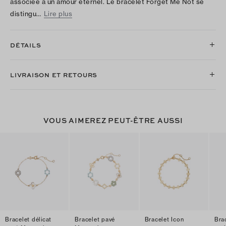
associée à un amour éternel. Le bracelet Forget Me Not se
distingu…
Lire plus
DÉTAILS
LIVRAISON ET RETOURS
VOUS AIMEREZ PEUT-ÊTRE AUSSI
Bracelet délicat
Bracelet pavé
Bracelet Icon
Bra