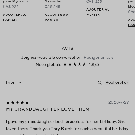
pavé Myosotis
Myosotis
per
CA$ 225
Moo
CA$ 225
CA$ 245
AJOUTER AU
CA$
AJOUTER AU
AJOUTER AU
PANIER
PANIER
PANIER
AJ
PAN
AVIS
Joignez-vous à la conversation
Rédiger un avis
Note globale
4.6
/
5
Trier
2026-7-27
MY GRANDDAUGHTER LOVE THEM
I gave my granddaughter both bracelets for her birthday. She
loved them. Thank you Tory Burch for such a beautiful birthday