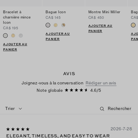
Bracelet à
Bague Icon
Montre Mini Miller
Bag
charnière mince
CA$ 145
CA$ 450
CA$
Icon
AJOUTER AU
CA$ 195
PANIER
AJOUTER AU
AJ
PANIER
PAN
AJOUTER AU
PANIER
AVIS
Joignez-vous à la conversation
Rédiger un avis
Note globale
4.6
/
5
Trier
2026-7-28
ELEGANT, TIMELESS, AND EASY TO WEAR