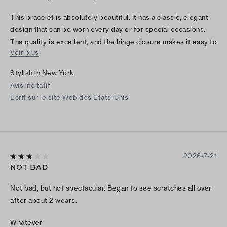
This bracelet is absolutely beautiful. It has a classic, elegant
design that can be worn every day or for special occasions.
The quality is excellent, and the hinge closure makes it easy to
Voir plus
put on and take off while still feeling secure. It looks beautiful
on its own or stacked with other bracelets, adding just the
Stylish in New York
right amount of sophistication without being overdone. This is
Avis incitatif
one of those timeless pieces that you’ll reach for again and
Écrit sur le site Web des États-Unis
again. Highly recommend!
2026-7-21
NOT BAD
Not bad, but not spectacular. Began to see scratches all over
after about 2 wears.
Whatever