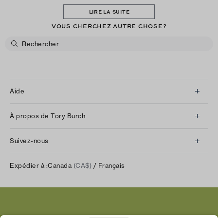
LIRE LA SUITE
VOUS CHERCHEZ AUTRE CHOSE?
Aide
Service à la clientèle
À propos de Tory Burch
Communiquez avec nous
À propos de nous
Retours et échanges
Suivez-nous
Notre impact
Suivre votre commande
Instagram
Carrières
Expédier à :
Canada
(CA$)
/ Français
Expédition et livraison
TikTok
Tory Burch Foundation
Aide relative à l’accessibilité
Facebook
Tory Daily
Substack
Pinterest