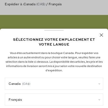
Instagram
Carrières
Expédier à :
Canada
(CA$)
/ Français
Expédition et livraison
TikTok
Tory Burch Foundation
Aide relative à l’accessibilité
Facebook
Tory Daily
Substack
Pinterest
YouTube
SÉLECTIONNEZ VOTRE EMPLACEMENT ET
VOTRE LANGUE
LinkedIn
Vous êtes actuellement dans la boutique Canada. Pour expédier vos
articles à un autre endroit ou pour choisir votre langue, veuillez faire une
La fondation Tory Burch renforce le pouvoir
sélection dans la liste ci-dessous. La disponibilité des articles, les prix et les
informations de livraison seront mis à jour selon votre nouvelle destination
économique des femmes en soutenant les
d’expédition.
entrepreneures qui bâtissent des entreprises
durables.
Canada
(CA$)
Français
Politique de confidentialité
Paramètres des témoins
Informations sur la chaîne d’approvisionnement