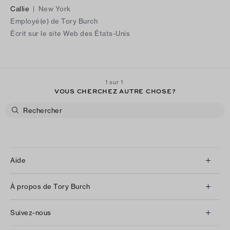
Callie
|
New York
Employé(e) de Tory Burch
Écrit sur le site Web des États-Unis
1 sur 1
VOUS CHERCHEZ AUTRE CHOSE?
Aide
Service à la clientèle
À propos de Tory Burch
Communiquez avec nous
À propos de nous
Retours et échanges
Suivez-nous
Notre impact
Suivre votre commande