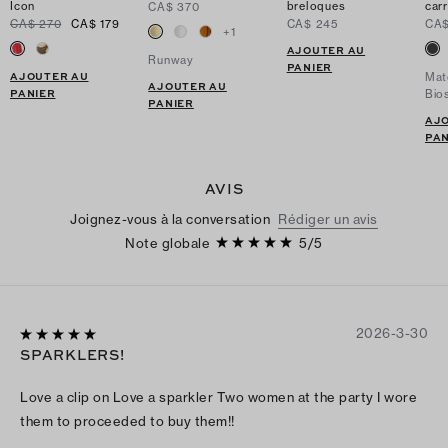
Icon
breloques
car
CA$ 370
CA$ 270
CA$ 179
CA$ 245
CA$
+
1
AJOUTER AU
Runway
PANIER
AJOUTER AU
Mat
AJOUTER AU
PANIER
Bio
PANIER
AJ
PAN
AVIS
Joignez-vous à la conversation
Rédiger un avis
Note globale
5
/
5
2026-3-30
SPARKLERS!
Love a clip on Love a sparkler Two women at the party I wore
them to proceeded to buy them!!