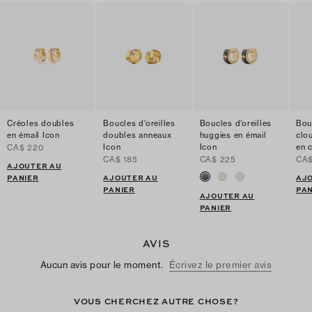
Créoles doubles
Boucles d’oreilles
Boucles d’oreilles
Bou
en émail Icon
doubles anneaux
huggies en émail
clo
Icon
Icon
en c
CA$ 220
CA$ 185
CA$ 225
CA$
AJOUTER AU
PANIER
AJOUTER AU
AJ
PANIER
PAN
AJOUTER AU
PANIER
AVIS
Aucun avis pour le moment.
Écrivez le premier avis
VOUS CHERCHEZ AUTRE CHOSE?