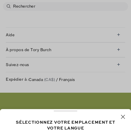
Aide
Service à la clientèle
À propos de Tory Burch
Communiquez avec nous
À propos de nous
Retours et échanges
Suivez-nous
Notre impact
Suivre votre commande
Instagram
Carrières
Expédier à :
Canada
(CA$)
/ Français
Expédition et livraison
TikTok
Tory Burch Foundation
Aide relative à l’accessibilité
Facebook
Tory Daily
Substack
Pinterest
YouTube
SÉLECTIONNEZ VOTRE EMPLACEMENT ET
VOTRE LANGUE
LinkedIn