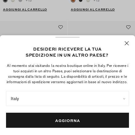
+
13
+
13
AGGIUNGI AL CARRELLO
AGGIUNGI AL CARRELLO
DESIDERI RICEVERE LA TUA
SPEDIZIONE IN UN ALTRO PAESE?
Al momento stai visitando la nostra boutique online in Italy. Per ricevere i
tuoi acquisti in un altro Paese, puoi selezionare la destinazione di
consegna dalla lista di seguito. La disponibilità di articoli, il prezzo e le
informazioni di spedizione verranno aggiornati in base al nuovo indirizzo.
Italy
Mary Jane Jelly Mellow
Sandalo kitten heel Miller Jelly
€250
€295
+
4
AGGIORNA
AGGIUNGI AL CARRELLO
AGGIUNGI AL CARRELLO