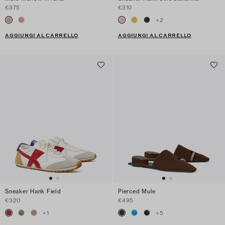
€375
€310
+
2
AGGIUNGI AL CARRELLO
AGGIUNGI AL CARRELLO
Sneaker Hank Field
Pierced Mule
€320
€495
+
1
+
5