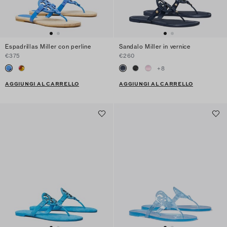
Espadrillas Miller con perline
Sandalo Miller in vernice
€375
€260
+
8
AGGIUNGI AL CARRELLO
AGGIUNGI AL CARRELLO