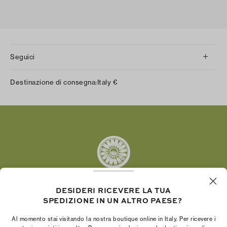
Seguici
Instagram
Destinazione di consegna:
Italy
€
Facebook
Twitter
Pinterest
Tumblr
YouTube
LinkedIn
DESIDERI RICEVERE LA TUA
SPEDIZIONE IN UN ALTRO PAESE?
La Fondazione Tory Burch promuove
l’emancipazione femminile e sostiene le donne
Al momento stai visitando la nostra boutique online in Italy. Per ricevere i
imprenditrici nella realizzazione di progetti solidi e