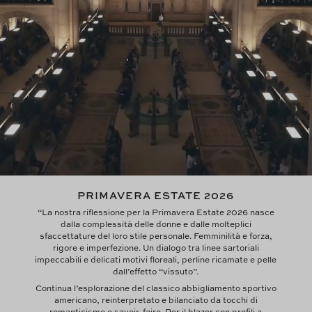
PRIMAVERA ESTATE 2026
“La nostra riflessione per la Primavera Estate 2026 nasce
dalla complessità delle donne e dalle molteplici
sfaccettature del loro stile personale. Femminilità e forza,
rigore e imperfezione. Un dialogo tra linee sartoriali
impeccabili e delicati motivi floreali, perline ricamate e pelle
dall’effetto “vissuto”.
Continua l’esplorazione del classico abbigliamento sportivo
americano, reinterpretato e bilanciato da tocchi di
romanticismo e savoir-faire. Per il blazer con profili a