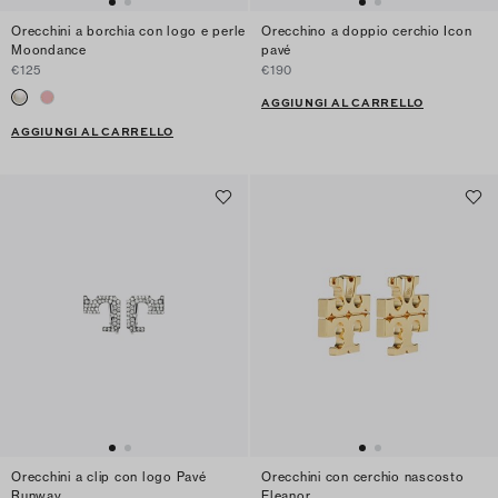
Orecchini a borchia con logo e perle
Orecchino a doppio cerchio Icon
Moondance
pavé
€125
€190
AGGIUNGI AL CARRELLO
AGGIUNGI AL CARRELLO
Orecchini a clip con logo Pavé
Orecchini con cerchio nascosto
Runway
Eleanor