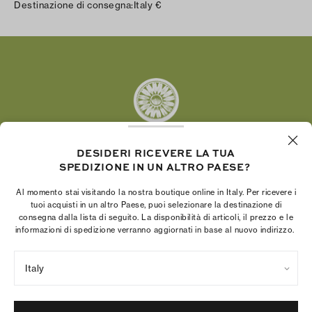
Destinazione di consegna:
Italy
€
Facebook
Twitter
Pinterest
Tumblr
YouTube
LinkedIn
DESIDERI RICEVERE LA TUA
SPEDIZIONE IN UN ALTRO PAESE?
La Fondazione Tory Burch promuove
l’emancipazione femminile e sostiene le donne
Al momento stai visitando la nostra boutique online in Italy. Per ricevere i
imprenditrici nella realizzazione di progetti solidi e
tuoi acquisti in un altro Paese, puoi selezionare la destinazione di
consegna dalla lista di seguito. La disponibilità di articoli, il prezzo e le
duraturi.
informazioni di spedizione verranno aggiornati in base al nuovo indirizzo.
Italy
Norme sulla privacy
Termini di utilizzo
Gestione dei cookie
Colophon della società
Mappa del sito