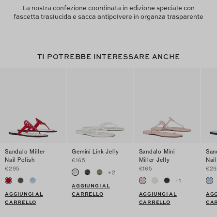
La nostra confezione coordinata in edizione speciale con
fascetta traslucida e sacca antipolvere in organza trasparente
TI POTREBBE INTERESSARE ANCHE
Sandalo Miller
Gemini Link Jelly
Sandalo Mini
San
Nail Polish
Miller Jelly
Nail
€165
€295
€165
€29
+
2
+
1
AGGIUNGI AL
AGGIUNGI AL
CARRELLO
AGGIUNGI AL
AGG
CARRELLO
CARRELLO
CA