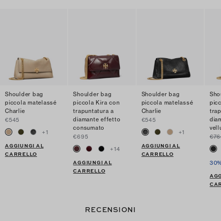
Shoulder bag
Shoulder bag
Shoulder bag
Sho
piccola matelassé
piccola Kira con
piccola matelassé
pic
Charlie
trapuntatura a
Charlie
tra
diamante effetto
dia
€545
€545
consumato
vell
+
1
+
1
€695
€76
AGGIUNGI AL
AGGIUNGI AL
+
14
CARRELLO
CARRELLO
AGGIUNGI AL
30%
CARRELLO
AGG
CA
RECENSIONI