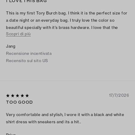
I LOVE THIS BAG
This is my first Tory Burch bag. I think it is the perfect size for
a date night or an everyday bag. I truly love the color so
beautiful specially with it's brass hardware. I love that the
Scopri di più
hardware is not shiny gold and the leather is soft. My only wish
is that the bottom had feet. Will you be making the Charlie in
Jang
the color?with brass/gold?
Recensione incentivata
Recensito sul sito US
17/7/2026
TOO GOOD
Very comfortable and stylish, I wore it with a black and white
shirt dress with sneakers and its a hit..
Priya