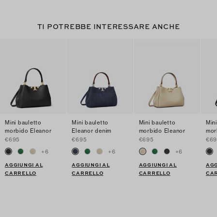
TI POTREBBE INTERESSARE ANCHE
Mini bauletto
Mini bauletto
Mini bauletto
Min
morbido Eleanor
Eleanor denim
morbido Eleanor
mor
€695
€695
€695
€69
+
6
+
6
+
6
AGGIUNGI AL
AGGIUNGI AL
AGGIUNGI AL
AGG
CARRELLO
CARRELLO
CARRELLO
CA