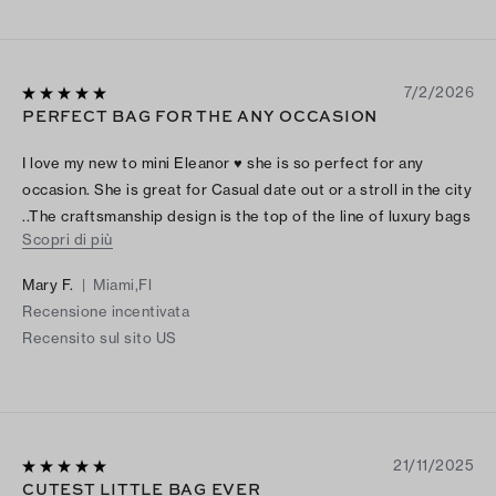
7/2/2026
PERFECT BAG FOR THE ANY OCCASION
I love my new to mini Eleanor ♥️ she is so perfect for any
occasion. She is great for Casual date out or a stroll in the city
..The craftsmanship design is the top of the line of luxury bags
Scopri di più
, every single detail is magnificent!! Can’t wait to add a new
addition to my collection.
Mary F.
|
Miami,Fl
Recensione incentivata
Recensito sul sito US
21/11/2025
CUTEST LITTLE BAG EVER