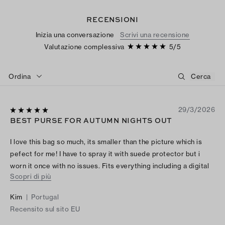
RECENSIONI
Inizia una conversazione
Scrivi una recensione
Valutazione complessiva
5
/
5
Ordina
29/3/2026
BEST PURSE FOR AUTUMN NIGHTS OUT
I love this bag so much, its smaller than the picture which is
pefect for me! I have to spray it with suede protector but i
worn it once with no issues. Fits everything including a digital
Scopri di più
camera.
Kim
|
Portugal
Recensito sul sito EU