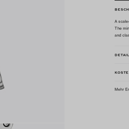
BESCH
A scale
The min
and cla
DETAI
KOSTE
Mehr E