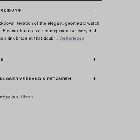
REIBUNG
d-down iteration of the elegant, geometric watch.
i Eleanor features a rectangular case, ivory dial
ssic link bracelet that doubl…
Weiterlesen
LS
NLOSER VERSAND & RETOUREN
ntdecken
Uhren