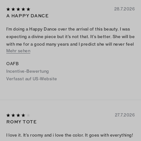
28.7.2026
A HAPPY DANCE
I’m doing a Happy Dance over the arrival of this beauty. I was
expecting a divine piece but it’s not that. It’s better. She will be
with me for a good many years and I predict she will never feel
Mehr sehen
like she’s gotten old. Here’s to the early days of getting to
know a bag that is sure to become a go-to icon. I’m not
OAFB
generally a Tory Burch person but I was smitten with this one
Incentive-Bewertung
and glad of it.
Verfasst auf US-Website
27.7.2026
ROMY TOTE
I love it. It’s roomy and i love the color. It goes with everything!