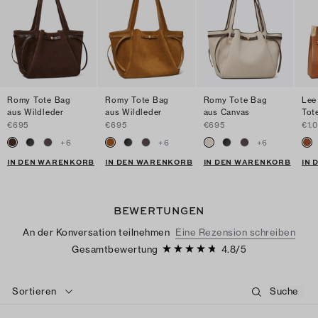
Romy Tote Bag
Romy Tote Bag
Romy Tote Bag
Lee
aus Wildleder
aus Wildleder
aus Canvas
Tot
€695
€695
€695
€1.
+
6
+
6
+
6
IN DEN WARENKORB
IN DEN WARENKORB
IN DEN WARENKORB
IN
BEWERTUNGEN
An der Konversation teilnehmen
Eine Rezension schreiben
Gesamtbewertung
4.8
/
5
Sortieren