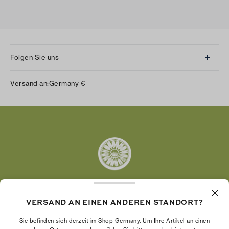
Folgen Sie uns
Instagram
Versand an:
Germany
€
Facebook
Twitter
Pinterest
Tumblr
YouTube
LinkedIn
VERSAND AN EINEN ANDEREN STANDORT?
Die Tory Burch Foundation stärkt die
Wirtschaftskraft von Frauen, indem sie
Sie befinden sich derzeit im Shop Germany. Um Ihre Artikel an einen
Unternehmerinnen dabei unterstützt, ein starkes