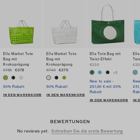
Ella Market Tote
Ella Market Tote
Ella Tote Bag mit
Ell
Bag mit
Bag mit
Twist-Effekt
Twi
Krokoprägung
Krokoprägung
€330
€3
€755
€378
€740
€370
+
2
New to sale -
New
50% Rabatt
50% Rabatt
231,00 € mit 30%
231
Rabatt
Rab
IN DEN WARENKORB
IN DEN WARENKORB
IN DEN WARENKORB
IN
BEWERTUNGEN
No reviews yet.
Schreiben Sie die erste Bewertung