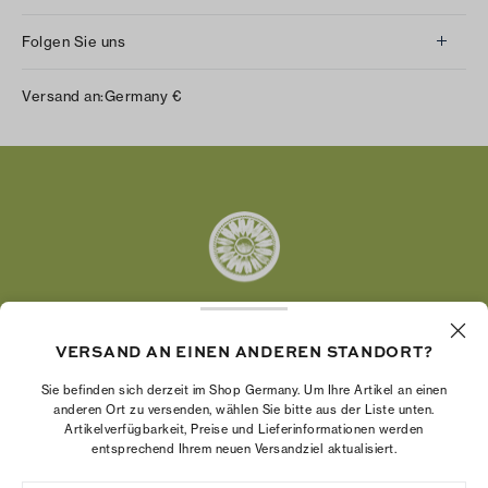
Folgen Sie uns
Instagram
Versand an:
Germany
€
Facebook
Twitter
Pinterest
Tumblr
YouTube
LinkedIn
VERSAND AN EINEN ANDEREN STANDORT?
Die Tory Burch Foundation stärkt die
Wirtschaftskraft von Frauen, indem sie
Sie befinden sich derzeit im Shop Germany. Um Ihre Artikel an einen
Unternehmerinnen dabei unterstützt, ein starkes
anderen Ort zu versenden, wählen Sie bitte aus der Liste unten.
Artikelverfügbarkeit, Preise und Lieferinformationen werden
und beständiges Unternehmen aufzubauen.
entsprechend Ihrem neuen Versandziel aktualisiert.