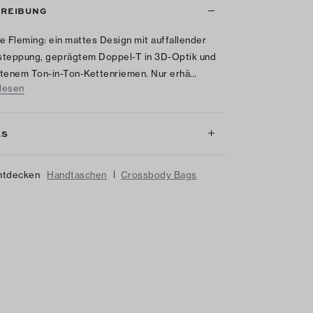
REIBUNG
e Fleming: ein mattes Design mit auffallender
steppung, geprägtem Doppel-T in 3D-Optik und
tenem Ton-in-Ton-Kettenriemen. Nur erhä…
lesen
LS
|
ntdecken
Handtaschen
Crossbody Bags