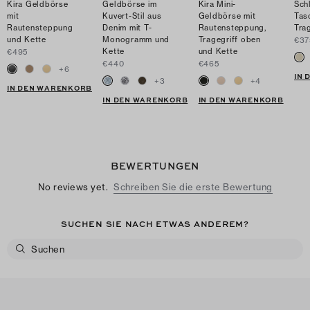
Kira Geldbörse
Geldbörse im
Kira Mini-
Sch
mit
Kuvert-Stil aus
Geldbörse mit
Tas
Rautensteppung
Denim mit T-
Rautensteppung,
Tra
und Kette
Monogramm und
Tragegriff oben
€37
Kette
und Kette
€495
€440
€465
+
6
IN
+
3
+
4
IN DEN WARENKORB
IN DEN WARENKORB
IN DEN WARENKORB
BEWERTUNGEN
No reviews yet.
Schreiben Sie die erste Bewertung
SUCHEN SIE NACH ETWAS ANDEREM?