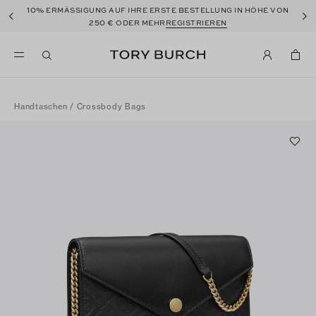
10%
ERMÄSSIGUNG AUF IHRE ERSTE BESTELLUNG IN HÖHE VON
250 €
ODER MEHR
REGISTRIEREN
Handtaschen
/
Crossbody Bags