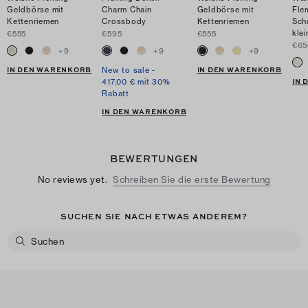
Geldbörse mit
Charm Chain
Geldbörse mit
Fle
Kettenriemen
Crossbody
Kettenriemen
Sch
klei
€555
€595
€555
€65
+
9
+
9
+
9
IN DEN WARENKORB
IN DEN WARENKORB
New to sale -
IN
417,00 € mit 30%
Rabatt
IN DEN WARENKORB
BEWERTUNGEN
No reviews yet.
Schreiben Sie die erste Bewertung
SUCHEN SIE NACH ETWAS ANDEREM?