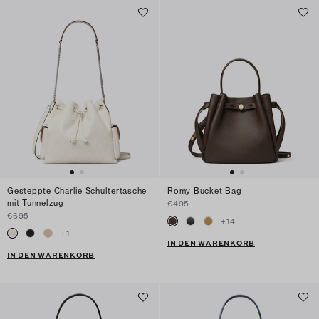
Gesteppte Charlie Schultertasche
Romy Bucket Bag
mit Tunnelzug
€495
€695
+
14
+
1
IN DEN WARENKORB
IN DEN WARENKORB