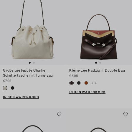
Große gesteppte Charlie
Kleine Lee Radziwill Double Bag
Schultertasche mit Tunnelzug
€895
€795
+
3
IN DEN WARENKORB
IN DEN WARENKORB