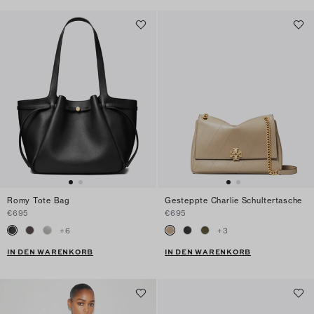
Romy Tote Bag
Gesteppte Charlie Schultertasche
€695
€695
+
6
+
3
IN DEN WARENKORB
IN DEN WARENKORB