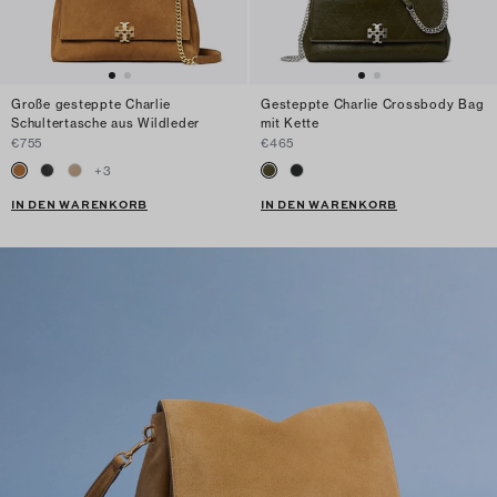
Große gesteppte Charlie
Gesteppte Charlie Crossbody Bag
Schultertasche aus Wildleder
mit Kette
€755
€465
+
3
IN DEN WARENKORB
IN DEN WARENKORB