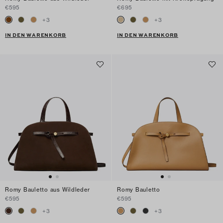
€595
€695
+
3
+
3
IN DEN WARENKORB
IN DEN WARENKORB
Romy Bauletto aus Wildleder
Romy Bauletto
€595
€595
+
3
+
3