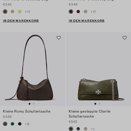
€345
€345
+
11
+
11
IN DEN WARENKORB
IN DEN WARENKORB
Kleine Romy Schultertasche
Kleine gesteppte Charlie
Schultertasche
€395
€545
+
8
+
1