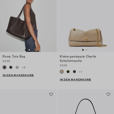
Romy Tote Bag
Kleine gesteppte Charlie
Schultertasche
€695
€545
+
6
+
1
IN DEN WARENKORB
IN DEN WARENKORB