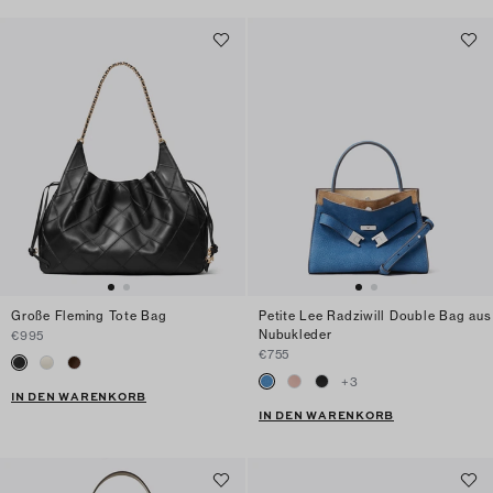
Große Fleming Tote Bag
Petite Lee Radziwill Double Bag aus
Nubukleder
€995
€755
+
3
IN DEN WARENKORB
IN DEN WARENKORB