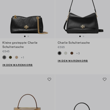
Kleine gesteppte Charlie
Charlie Schultertasche
Schultertasche
€595
€545
+
3
+
1
IN DEN WARENKORB
IN DEN WARENKORB