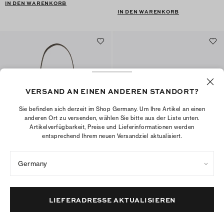
IN DEN WARENKORB
IN DEN WARENKORB
VERSAND AN EINEN ANDEREN STANDORT?
Sie befinden sich derzeit im Shop Germany. Um Ihre Artikel an einen
anderen Ort zu versenden, wählen Sie bitte aus der Liste unten.
Artikelverfügbarkeit, Preise und Lieferinformationen werden
entsprechend Ihrem neuen Versandziel aktualisiert.
Germany
Kleine Romy Schultertasche aus
Gesteppte Mini Charlie Crossbody
Wildleder
Bag mit Tragegriff oben
€395
€465
+
8
LIEFERADRESSE AKTUALISIEREN
IN DEN WARENKORB
IN DEN WARENKORB