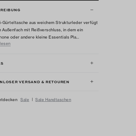
REIBUNG
i-Gürteltasche aus weichem Strukturleder verfügt
n Außenfach mit Reißverschluss, in dem ein
one oder andere kleine Essentials Pla…
lesen
LS
NLOSER VERSAND & RETOUREN
|
ntdecken
Sale
Sale Handtaschen